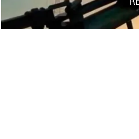
R
Adresse
Le Bourg
47800 MOUSTIER
dipalma.irrigation47@hotmail.fr
Tel
05 53 83 80 10 - 07 87 77 39 23
Fax
05 53 83 80 10
Mentions Légales